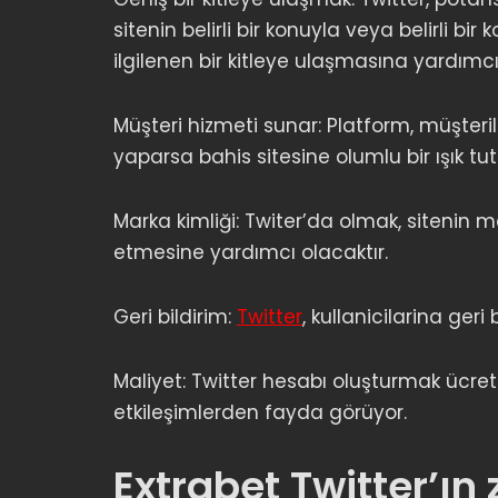
sitenin belirli bir konuyla veya belirli bir
ilgilenen bir kitleye ulaşmasına yardımcı 
Müşteri hizmeti sunar: Platform, müşterile
yaparsa bahis sitesine olumlu bir ışık tut
Marka kimliği: Twiter’da olmak, sitenin ma
etmesine yardımcı olacaktır.
Geri bildirim:
Twitter
, kullanicilarina geri
Maliyet: Twitter hesabı oluşturmak ücret
etkileşimlerden fayda görüyor.
Extrabet Twitter’ın 