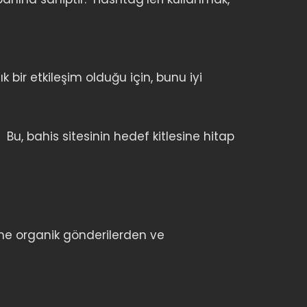
k bir etkileşim olduğu için, bunu iyi
. Bu, bahis sitesinin hedef kitlesine hitap
etme organik gönderilerden ve