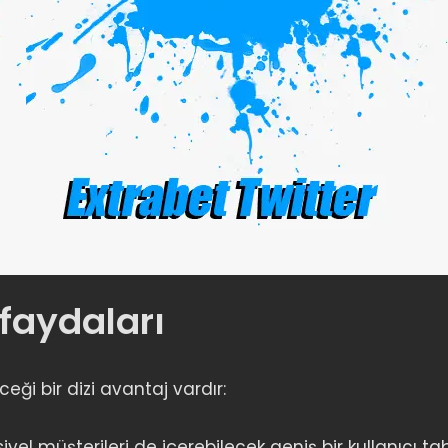
 faydaları
eği bir dizi avantaj vardır:
siyel müşterileri de içerebilecek geniş bir kullanıcı 