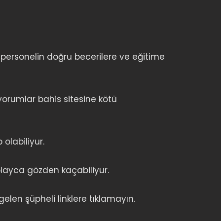
 personelin doğru becerilere ve eğitime
yorumlar bahis sitesine kötü
 olabiliyur.
layca gözden kaçabiliyur.
elen şüpheli linklere tıklamayın.