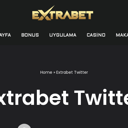
AYFA
BONUS
UYGULAMA
CASINO
MAK
Home
»
Extrabet Twitter
xtrabet Twitt