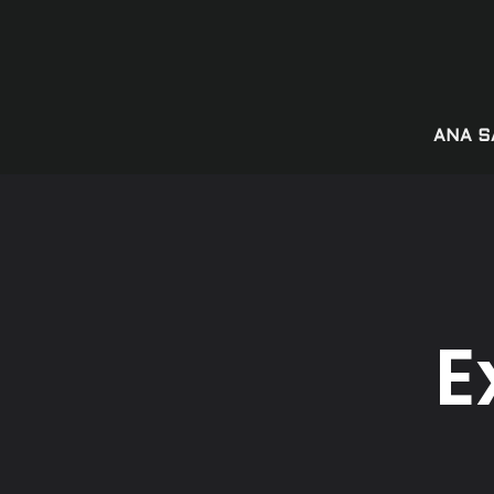
İçeriğe
geç
ANA S
E