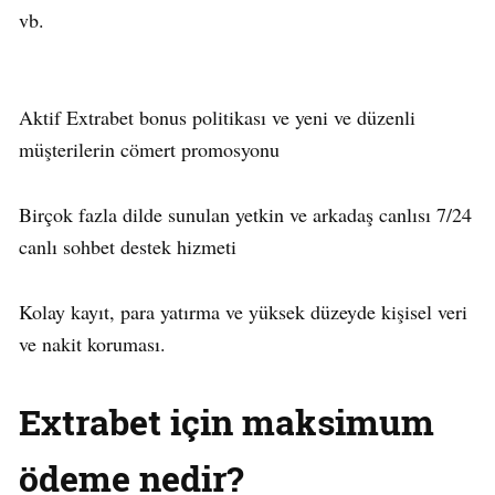
vb.
Aktif Extrabet bonus politikası ve yeni ve düzenli
müşterilerin cömert promosyonu
Birçok fazla dilde sunulan yetkin ve arkadaş canlısı 7/24
canlı sohbet destek hizmeti
Kolay kayıt, para yatırma ve yüksek düzeyde kişisel veri
ve nakit koruması.
Extrabet için maksimum
ödeme nedir?