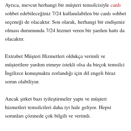
Ayrıca, mevcut herhangi bir müşteri temsilcisiyle
canlı
sohbet edebileceğiniz 7/24 kullanılabilen bir canlı sohbet
seçeneği de olacaktır. Son olarak, herhangi bir endişeniz
olması durumunda 7/24 hizmet veren bir yardım hattı da
olacaktır.
Extrabet Müşteri Hizmetleri oldukça verimli ve
müşterilere yardım etmeye istekli olsa da birçok temsilci
İngilizce konuşmakta zorlandığı için dil engeli biraz
sorun olabiliyur.
Ancak şirket bazı iyileştirmeler yaptı ve müşteri
hizmetleri temsilcileri daha iyi hale geliyor. Hepsi
sorunları çözmede çok bilgili ve verimli.