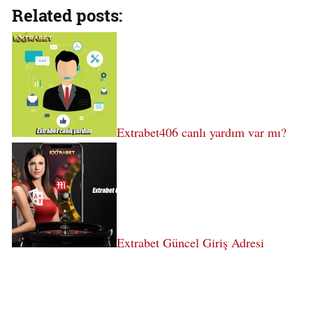
Related posts:
Extrabet406 canlı yardım var mı?
Extrabet Güncel Giriş Adresi