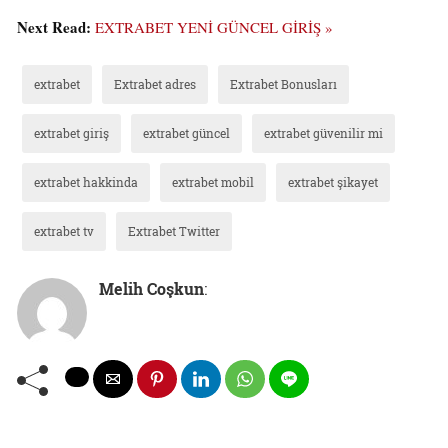
Next Read:
EXTRABET YENİ GÜNCEL GİRİŞ »
extrabet
Extrabet adres
Extrabet Bonusları
extrabet giriş
extrabet güncel
extrabet güvenilir mi
extrabet hakkinda
extrabet mobil
extrabet şikayet
extrabet tv
Extrabet Twitter
Melih Coşkun
: