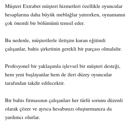
Müşteri Extrabet müşteri hizmetleri özellikle oyuncular
hesaplarına daha büyük meblağlar yatırırken, oynamanın
çok önemli bir bölümünü temsil eder.
Bu nedenle, müşterilerle iletişim kuran eğitimli
çalışanlar, bahis şirketinin gerekli bir parçası olmalıdır.
Profesyonel bir yaklaşımla işlevsel bir müşteri desteği,
hem yeni başlayanlar hem de ileri düzey oyuncular
tarafından takdir edilecektir.
Bir bahis firmasının çalışanları her türlü sorunu düzenli
olarak çözer ve ayrıca hesabınızı oluşturmanıza da
yardımcı olurlar.