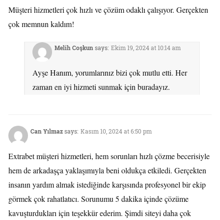
Müşteri hizmetleri çok hızlı ve çözüm odaklı çalışıyor. Gerçekten
çok memnun kaldım!
Melih Coşkun
says:
Ekim 19, 2024 at 10:14 am
Ayşe Hanım, yorumlarınız bizi çok mutlu etti. Her
zaman en iyi hizmeti sunmak için buradayız.
Can Yılmaz
says:
Kasım 10, 2024 at 6:50 pm
Extrabet müşteri hizmetleri, hem sorunları hızlı çözme becerisiyle
hem de arkadaşça yaklaşımıyla beni oldukça etkiledi. Gerçekten
insanın yardım almak istediğinde karşısında profesyonel bir ekip
görmek çok rahatlatıcı. Sorunumu 5 dakika içinde çözüme
kavuşturdukları için teşekkür ederim. Şimdi siteyi daha çok