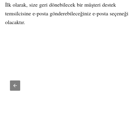
İlk olarak, size geri dönebilecek bir müşteri destek
temsilcisine e-posta gönderebileceğiniz e-posta seçeneği
olacaktır.