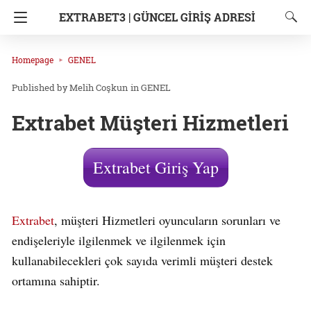
EXTRABET3 | GÜNCEL GIRIŞ ADRESI
Homepage
GENEL
Melih Coşkun
in
GENEL
Extrabet Müşteri Hizmetleri
Extrabet Giriş Yap
Extrabet
, müşteri Hizmetleri oyuncuların sorunları ve
endişeleriyle ilgilenmek ve ilgilenmek için
kullanabilecekleri çok sayıda verimli müşteri destek
ortamına sahiptir.