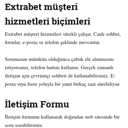
Extrabet müşteri
hizmetleri biçimleri
Extrabet müşteri hizmetleri sürekli çalışır. Canlı sohbet,
formlar, e-posta ve telefon şeklinde mevcuttur.
Sorunuzun mümkün olduğunca çabuk ele alınmasını
istiyorsanız, telefon hattını kullanın. Gerçek zamanlı
iletişim için çevrimiçi sohbeti de kullanabilirsiniz. E-
posta veya form yoluyla bir yanıt birkaç saat sürebiliyur.
İletişim Formu
İletişim formunu kullanarak doğrudan web sitesinde bir
soru sorabilirsiniz.